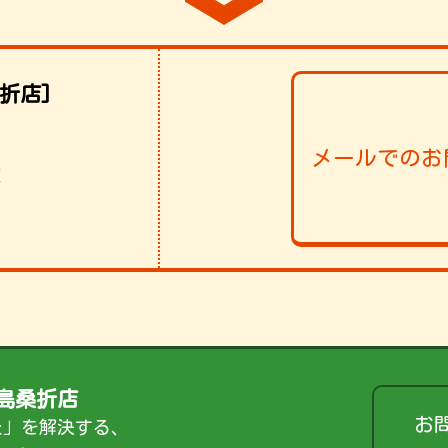
折店]
メールでのお
！
島桑折店
お
た」を解決する、